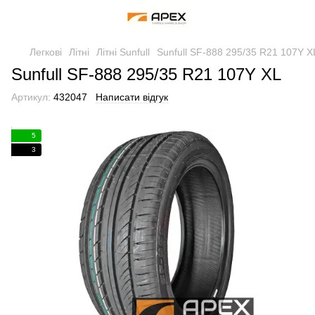
Легкові
Літні
Літні Sunfull
Sunfull SF-888 295/35 R21 107Y X
Sunfull SF-888 295/35 R21 107Y XL
Артикул:
432047
Написати відгук
5
3