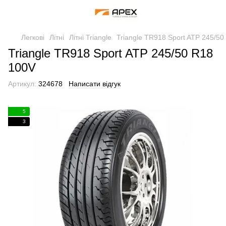
Легкові
Літні
Літні Triangle
Triangle TR918 Sport ATP 245/50
Triangle TR918 Sport ATP 245/50 R18
100V
Артикул:
324678
Написати відгук
5
3