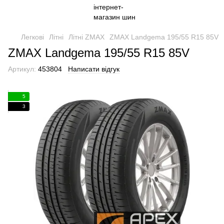
Легкові
Літні
Літні ZMAX
ZMAX Landgema 195/55 R15 85V
ZMAX Landgema 195/55 R15 85V
Артикул:
453804
Написати відгук
5
3