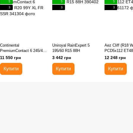
5
5
5
3
3
3
Continental
Uniroyal RainExpert 5
Aez Cliff (R18 
PremiumContact 6 245/40
195/60 R15 88H
PCD5x112 ET48
R20 99Y XL FR SSR
BP)
11 550 грн
3 442 грн
12 248 грн
Купити
Купити
Купити