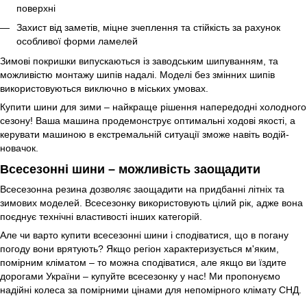
поверхні
Захист від заметів, міцне зчеплення та стійкість за рахунок
особливої форми ламелей
Зимові покришки випускаються із заводським шипуванням, та
можливістю монтажу шипів надалі. Моделі без змінних шипів
використовуються виключно в міських умовах.
Купити шини для зими – найкраще рішення напередодні холодного
сезону! Ваша машина продемонструє оптимальні ходові якості, а
керувати машиною в екстремальній ситуації зможе навіть водій-
новачок.
Всесезонні шини – можливість заощадити
Всесезонна резина дозволяє заощадити на придбанні літніх та
зимових моделей. Всесезонку використовують цілий рік, адже вона
поєднує технічні властивості інших категорій.
Але чи варто купити всесезонні шини і сподіватися, що в погану
погоду вони врятують? Якщо регіон характеризується м'яким,
помірним кліматом – то можна сподіватися, але якщо ви їздите
дорогами України – купуйте всесезонку у нас! Ми пропонуємо
надійні колеса за помірними цінами для непомірного клімату СНД.