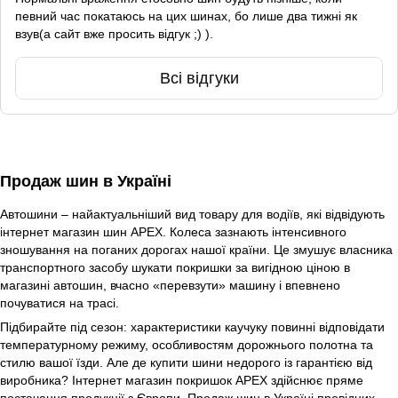
певний час покатаюсь на цих шинах, бо лише два тижні як
взув(а сайт вже просить відгук ;) ).
Всі відгуки
Продаж шин в Україні
Автошини – найактуальніший вид товару для водіїв, які відвідують
інтернет магазин шин APEX. Колеса зазнають інтенсивного
зношування на поганих дорогах нашої країни. Це змушує власника
транспортного засобу шукати покришки за вигідною ціною в
магазині автошин, вчасно «перевзути» машину і впевнено
почуватися на трасі.
Підбирайте під сезон: характеристики каучуку повинні відповідати
температурному режиму, особливостям дорожнього полотна та
стилю вашої їзди. Але де купити шини недорого із гарантією від
виробника? Інтернет магазин покришок APEX здійснює пряме