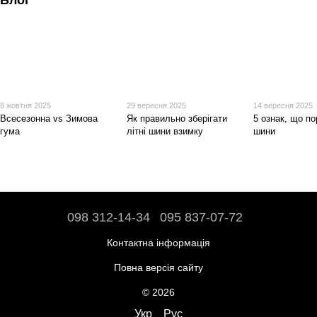
Блог
8 жовтня 2025
29 вересня 2025
14 вересня 2025
Всесезонна vs Зимова
Як правильно зберігати
5 ознак, що по
гума
літні шини взимку
шини
098 312-14-34
095 837-07-72
Контактна інформація
Повна версія сайту
© 2026
Укр
Рус