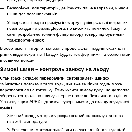
Бездоріжжя: для територій, де існують лише напрямки, у нас є
шини для позашляховиків.
Універсальні: взути преміум іномарку в універсальні покришки –
невиправданий ризик. Дорога, не вибачить помилок. Тому на
сайті розроблено точний фільтр вибору товару під будь-який
транспортний засіб.
В асортименті інтернет магазину представлені надійні скати для
різних видів покриттів. Поїздки будуть комфортними та безпечними
в будь-яку погоду.
Зимові шини – контроль заносу на льоду
Стан траси складно передбачити: снігові замети швидко
змінюються потоками талої води, яка вже за кілька годин може
перетворитися на ковзанку. Тому купити зимову гуму, що дозволяє
зберегти контроль на шляху - перше правило безпечного водіння.
У зв'язку з цим APEX підтримує суворі вимоги до складу каучукової
суміші:
Хімічний склад матеріалу розрахований на експлуатацію за
низької температури
Забезпечення максимальної тяги по засніженій та зледенілій