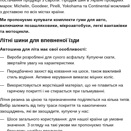
постачання продукції з Європи. Продаж шин в Україні провідних
марок: Michelin, Goodeer, Pirelli, Yokohama та Continental можливий
з доставкою по всіх містах країни.
Ми пропонуємо купувати комплекти гуми для авто,
включаючи позашляховики, мікроавтобуси, легкі вантажівки
та мотоцикли.
Літні шини для впевненої їзди
Автошина для літа має свої особливості:
Вироби розроблені для сухого асфальту. Купуючи скати,
звертайте увагу на характеристики.
Передбачено захист від ковзання на шосе, також важливий
стиль водіння. Активне керування вимагає міцних коліс.
Використовується жорсткіший матеріал, що не плавиться на
гарячому покритті і не стирається при гальмуванні.
Літня резина за ціною та призначенням поділяється на кілька типів.
Вибір залежить від типу траси покриття та накопичених
заощаджень, які ви заощадите, купуючи у нас:
Шосе загального користування: для нашої країни це умовне
значення. З огляду на такі умови ми пропонуємо тільки
брендову, надійну продукцію.