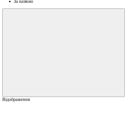
За назвою
Відображення