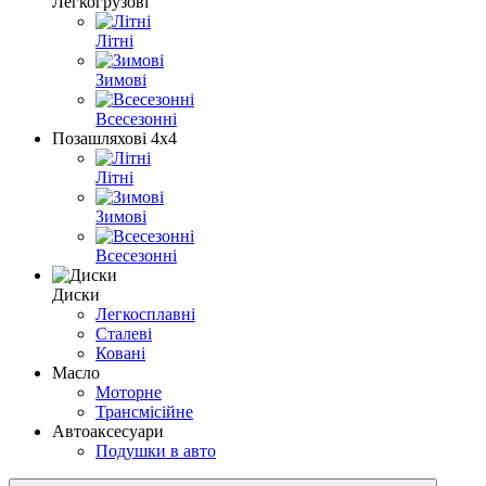
Легкогрузові
Літні
Зимові
Всесезонні
Позашляхові 4х4
Літні
Зимові
Всесезонні
Диски
Легкосплавні
Сталеві
Ковані
Масло
Моторне
Трансмісійне
Автоаксесуари
Подушки в авто