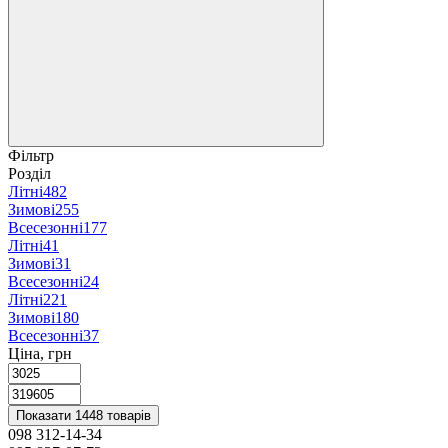
Фільтр
Розділ
Літні
482
Зимові
255
Всесезонні
177
Літні
41
Зимові
31
Всесезонні
24
Літні
221
Зимові
180
Всесезонні
37
Ціна, грн
Показати 1448 товарів
098 312-14-34