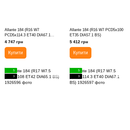
Allante 184 (R16 W7
Allante 184 (R16 W7 PCD5x100
PCD5x114.3 ET40 DIA67.1
ET35 DIA57.1 BS)
Black)
4 747 грн
5 412 грн
Купити
Купити
5
5
3
3