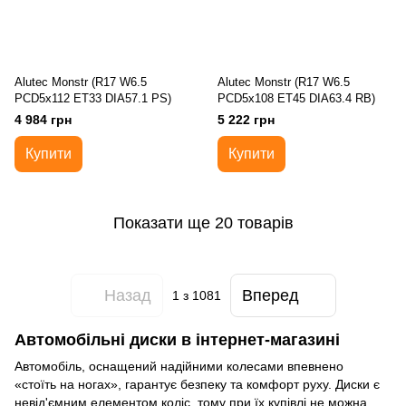
Alutec Monstr (R17 W6.5
Alutec Monstr (R17 W6.5
PCD5x112 ET33 DIA57.1 PS)
PCD5x108 ET45 DIA63.4 RB)
4 984 грн
5 222 грн
Купити
Купити
Показати ще 20 товарів
Назад
Вперед
1
з 1081
Автомобільні диски в інтернет-магазині
Автомобіль, оснащений надійними колесами впевнено
«стоїть на ногах», гарантує безпеку та комфорт руху. Диски є
невід'ємним елементом коліс, тому при їх купівлі не можна