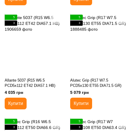
5
5
3
3
Allante 5037 (R15 W6.5
Alutec Grip (R17 W7.5
PCD5x112 ET42 DIA57.1 HB)
PCD5x130 ET55 DIA71.5 GR)
4 035 грн
5 079 грн
Купити
Купити
5
5
3
3