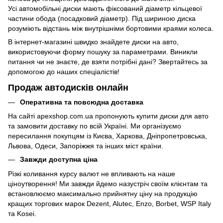
Усі автомобільні диски мають фіксований діаметр кільцевої
частини обода (посадковий діаметр). Під шириною диска
розуміють відстань між внутрішніми бортовими краями колеса.
В інтернет-магазині швидко знайдете диски на авто,
використовуючи форму пошуку за параметрами. Виникли
питання чи не знаєте, де взяти потрібні дані? Звертайтесь за
допомогою до наших спеціалістів!
Продаж автодисків онлайн
Оперативна та повсюдна доставка
На сайті apexshop.com.ua пропонують купити диски для авто
та замовити доставку по всій Україні. Ми організуємо
пересилання покупцям із Києва, Харкова, Дніпропетровська,
Львова, Одеси, Запоріжжя та інших міст країни.
Завжди доступна ціна
Різкі коливання курсу валют не впливають на наше
ціноутворення! Ми завжди йдемо назустріч своїм клієнтам та
встановлюємо максимально прийнятну ціну на продукцію
кращих торгових марок Dezent, Alutec, Enzo, Borbet, WSP Italy
та Kosei.