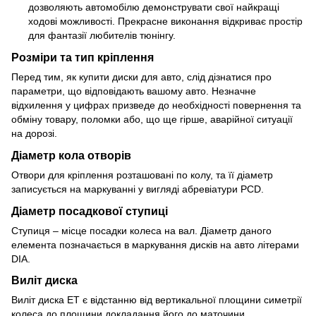
дозволяють автомобілю демонструвати свої найкращі
ходові можливості. Прекрасне виконання відкриває простір
для фантазії любителів тюнінгу.
Розміри та тип кріплення
Перед тим, як купити диски для авто, слід дізнатися про
параметри, що відповідають вашому авто. Незначне
відхилення у цифрах призведе до необхідності повернення та
обміну товару, поломки або, що ще гірше, аварійної ситуації
на дорозі.
Діаметр кола отворів
Отвори для кріплення розташовані по колу, та її діаметр
записується на маркуванні у вигляді абревіатури PCD.
Діаметр посадкової ступиці
Ступиця – місце посадки колеса на вал. Діаметр даного
елемента позначається в маркування дисків на авто літерами
DIA.
Виліт диска
Виліт диска ET є відстанню від вертикальної площини симетрії
колеса до площини докладання його до маточини.