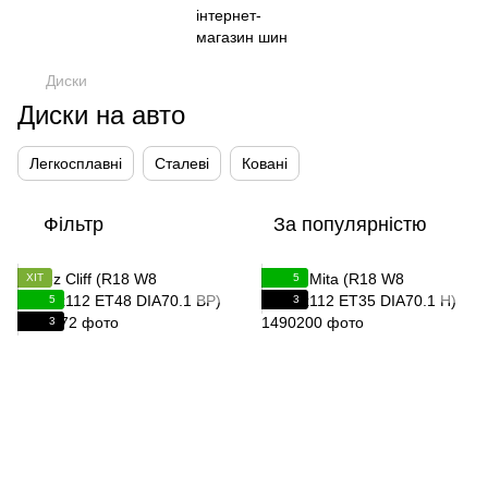
Диски
Диски на авто
Легкосплавні
Сталеві
Ковані
Фільтр
За популярністю
ХІТ
5
5
3
3