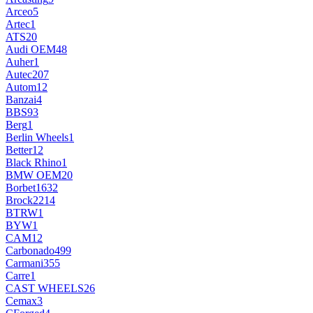
Arceo
5
Artec
1
ATS
20
Audi OEM
48
Auher
1
Autec
207
Autom
12
Banzai
4
BBS
93
Berg
1
Berlin Wheels
1
Better
12
Black Rhino
1
BMW OEM
20
Borbet
1632
Brock
2214
BTRW
1
BYW
1
CAM
12
Carbonado
499
Carmani
355
Carre
1
CAST WHEELS
26
Cemax
3