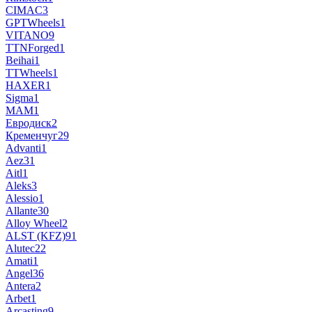
CIMAC
3
GPTWheels
1
VITANO
9
TTNForged
1
Beihai
1
TTWheels
1
HAXER
1
Sigma
1
MAM
1
Евродиск
2
Кременчуг
29
Advanti
1
Aez
31
Aitl
1
Aleks
3
Alessio
1
Allante
30
Alloy Wheel
2
ALST (KFZ)
91
Alutec
22
Amati
1
Angel
36
Antera
2
Arbet
1
Arcasting
9