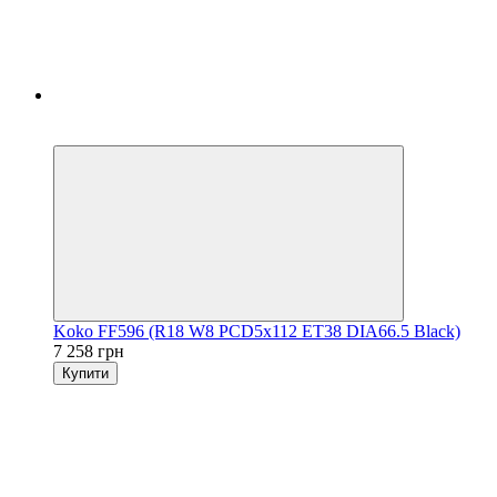
5
3
Koko FF596 (R18 W8 PCD5x112 ET38 DIA66.5 Black)
7 258 грн
Купити