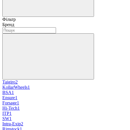
Фільтр
Бренд
Taigiro
2
KollarWheels
1
BSA
1
Ensure
1
Forsage
1
Hi-Tech
1
ITP
1
SW
1
Intra-Exip
2
Rimstock
1