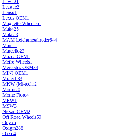
Lawu
21
League
2
Lenso
1
Lexus OEM
1
Magnetto Wheels
61
Mak
425
Malata
3
MAM Leichtmetallräder
644
Manta
1
Marcello
23
Mazda OEM
1
Mefro Wheels
1
Mercedes OEM
33
MINI OEM
1
Mi-tech
33
MKW (Mi-tech)
2
Momo
20
Monte Fiore
4
MRW
1
MSW
3
Nissan OEM
2
Off Road Wheels
59
Onyx
5
Oxigin
288
Oxxo
4