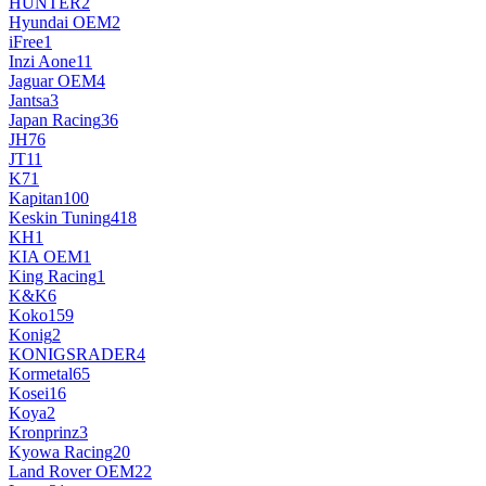
HUNTER
2
Hyundai OEM
2
iFree
1
Inzi Aone
11
Jaguar OEM
4
Jantsa
3
Japan Racing
36
JH
76
JT
11
K7
1
Kapitan
100
Keskin Tuning
418
KH
1
KIA OEM
1
King Racing
1
K&K
6
Koko
159
Konig
2
KONIGSRADER
4
Kormetal
65
Kosei
16
Koya
2
Kronprinz
3
Kyowa Racing
20
Land Rover OEM
22