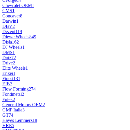
CForged
4
Chevrolet OEM
1
CMS
1
Concaver
8
Darwin
1
DBV
2
Dezent
119
Diewe Wheels
849
Disla
162
DJ Wheels
1
DMS
1
Dotz
72
Drive
2
Elite Wheels
1
Enkei
1
Finest13
1
FJB
7
Flow Forming
274
Fondmetal
2
Futek
2
General Motors OEM
2
GMP Italia
3
GT
74
Hayes Lemmerz
18
HRE
5