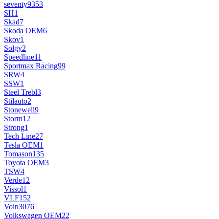
seventy9
353
SH
1
Skad
7
Skoda OEM
6
Skov
1
Solgy
2
Speedline
11
Sportmax Racing
99
SRW
4
SSW
1
Steel Trebl
3
Stilauto
2
Stonewell
9
Storm
12
Strong
1
Tech Line
27
Tesla OEM
1
Tomason
135
Toyota OEM
3
TSW
4
Verde
12
Vissol
1
VLF
152
Voin
3076
Volkswagen OEM
22