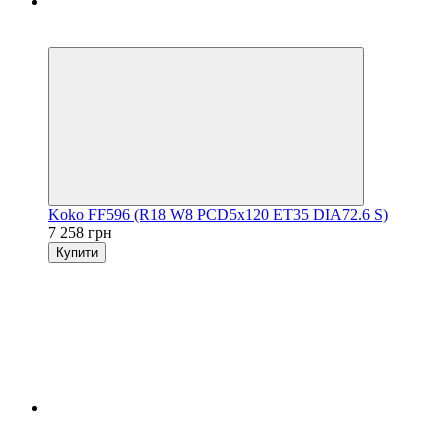
5
3
Koko FF596 (R18 W8 PCD5x120 ET35 DIA72.6 S)
7 258 грн
Купити
5
3