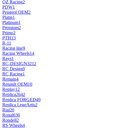
OZ Racing
2
PDW
1
Peugeot OEM
2
Platin
1
Platinum
1
Premium
2
Primo
2
PTH
13
R-1
1
Racing line
9
Racing Wheels
14
Rays
1
RC-DESIGN
3212
RC Design
9
RC Racing
1
Remain
4
Renault OEM
10
Replay
12
Replica
2642
Replica FORGED
49
Replica LegeArtis
2
Rial
20
Ronal
636
Rondell
2
RS Wheels
4