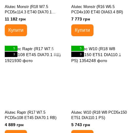
Alutec Monstr (R18 W7.5
Alutec Monstr (R16 W6.5
PCD5x114.3 ET40 DIA70.1
PCD4x100 ET40 DIA63.4 BR)
racing-sch)
11 182 грн
7 773 грн
Купити
Купити
5
5
3
3
Alutec Raptr (R17 W7.5
Alutec W10 (R18 W8 PCD5x150
PCD5x108 ET45 DIA70.1 RB)
ET51 DIA110.1 PS)
4 889 грн
5 743 грн