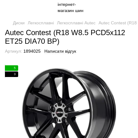
Диски
Легкосплавні
Легкосплавні Autec
Autec Contest (R1
Autec Contest (R18 W8.5 PCD5x112
ET25 DIA70 BP)
Артикул:
1894025
Написати відгук
5
3