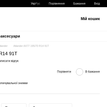
Порівняння
Укр
Рус
Бажання
Вхід
Мій кошик
аксесуари
tlander
Atlander AX77 195/70 R14 91T
 R14 91T
писати відгук
Порівняти
В бажання
опичувальної знижки