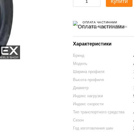
Купити
ОПЛАТА ЧАСТИНАМИ
5 платежів по 308.00 грн
Характеристики
Бренд
Модель
Ширина профиля
Высота профиля
Диаметр
Индекс нагрузки
Индекс скорости
Тип транспортного средства
Сезон
Год изготовления шин