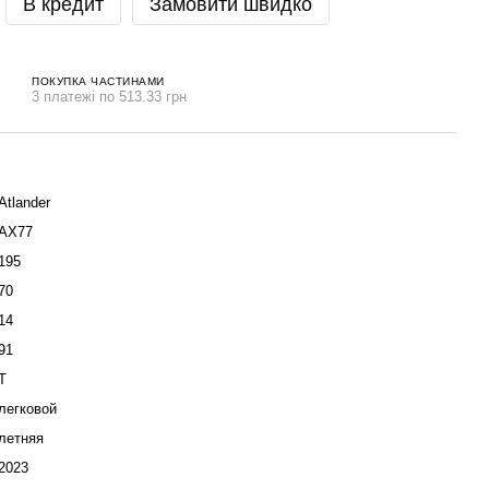
В кредит
Замовити швидко
ПОКУПКА ЧАСТИНАМИ
3 платежі по 513.33 грн
Atlander
AX77
195
70
14
91
T
легковой
летняя
2023