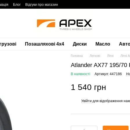
мація
Блог
Відгуки про магазин
грузові
Позашляхові 4х4
Диски
Масло
Авто
Головна
Легкові
Літні
Літні A
Atlander AX77 195/70
В наявності
Артикул: 447186
На
1 540 грн
Увійти
для відображення нак
%