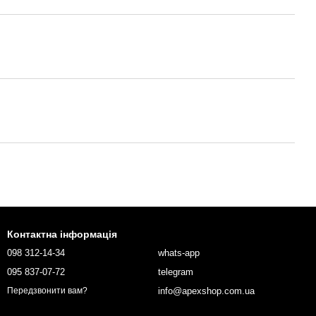
Контактна інформація
098 312-14-34
whats-app
095 837-07-72
telegram
info@apexshop.com.ua
Передзвонити вам?