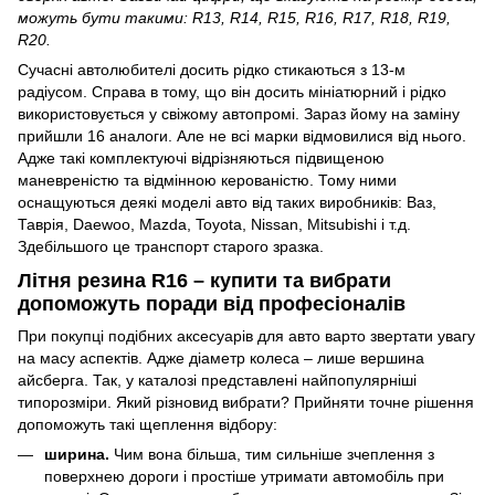
можуть бути такими: R13, R14, R15, R16, R17, R18, R19,
R20.
Сучасні автолюбителі досить рідко стикаються з 13-м
радіусом. Справа в тому, що він досить мініатюрний і рідко
використовується у свіжому автопромі. Зараз йому на заміну
прийшли 16 аналоги. Але не всі марки відмовилися від нього.
Адже такі комплектуючі відрізняються підвищеною
маневреністю та відмінною керованістю. Тому ними
оснащуються деякі моделі авто від таких виробників: Ваз,
Таврія, Daewoo, Mazda, Toyota, Nissan, Mitsubishi і т.д.
Здебільшого це транспорт старого зразка.
Літня резина R16 – купити та вибрати
допоможуть поради від професіоналів
При покупці подібних аксесуарів для авто варто звертати увагу
на масу аспектів. Адже діаметр колеса – лише вершина
айсберга. Так, у каталозі представлені найпопулярніші
типорозміри. Який різновид вибрати? Прийняти точне рішення
допоможуть такі щеплення відбору:
ширина.
Чим вона більша, тим сильніше зчеплення з
поверхнею дороги і простіше утримати автомобіль при