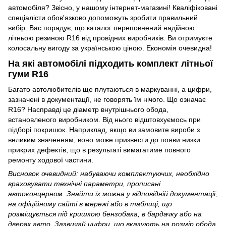
автомобіля? Звісно, у нашому інтернет-магазині! Кваліфіковані
спеціалісти обов'язково допоможуть зробити правильний
вибір. Вас порадує, що каталог переповнений надійною
літньою резиною R16 від провідних виробників. Ви отримуєте
колосальну вигоду за українською ціною. Економія очевидна!
На які автомобілі підходить комплект літньої
гуми R16
Багато автолюбителів ще плутаються в маркуванні, а цифри,
зазначені в документації, не говорять їм нічого. Що означає
R16? Насправді це діаметр внутрішнього обода,
встановленого виробником. Від нього відштовхуємось при
підборі покришок. Наприклад, якщо ви замовите вироби з
великим значенням, воно може призвести до появи низки
прикрих дефектів, що в результаті вимагатиме повного
ремонту ходової частини.
Висновок очевидний: набуваючи комплектуючих, необхідно
враховувати технічні параметри, прописані
автоконцерном. Знайти їх можна у відповідній документації,
на офіційному сайті в мережі або в таблиці, що
розміщується під кришкою бензобака, в бардачку або на
дверях авто. Зазвичай цифри, що вказують на розмір обода,