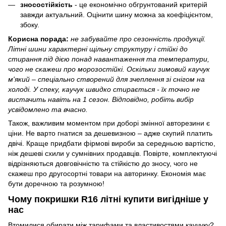
зносостійкість
- це економічно обгрунтований критерій
завжди актуальний. Оцінити шину можна за коефіцієнтом,
збоку.
Корисна порада:
не забувайте про сезонність продукції.
Літні шини характерні щільну структуру і стійкі до
стирання під дією понад навантаження та температури,
чого не скажеш про морозостійкі. Оскільки зимовий каучук
м'який – спеціально створений для зчеплення зі снігом на
холоді. У спеку, каучук швидко стирається - їх точно не
вистачить навіть на 1 сезон. Відповідно, робіть вибір
усвідомлено та вчасно.
Також, важливим моментом при доборі змінної авторезини є
ціни. Не варто гнатися за дешевизною – адже скупий платить
двічі. Краще придбати фірмові вироби за середньою вартістю,
ніж дешеві схили у сумнівних продавців. Повірте, комплектуючі
відрізняються довговічністю та стійкістю до зносу, чого не
скажеш про другосортні товари на авторинку. Економія має
бути доречною та розумною!
Чому покришки R16 літні купити вигідніше у
нас
Втомилися обирати між тарифами та властивостями каучуку?