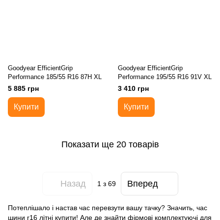
Goodyear EfficientGrip
Goodyear EfficientGrip
Performance 185/55 R16 87H XL
Performance 195/55 R16 91V XL
5 885 грн
3 410 грн
Купити
Купити
Показати ще 20 товарів
Назад
Вперед
1
з 69
Потеплішало і настав час перевзути вашу тачку? Значить, час
шини r16 літні купити! Але де знайти фірмові комплектуючі для