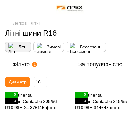
Легкові
Літні
Літні шини R16
Літні
Зимові
Всесезонні
Фільтр
За популярністю
1
Диаметр
16
5
5
3
3