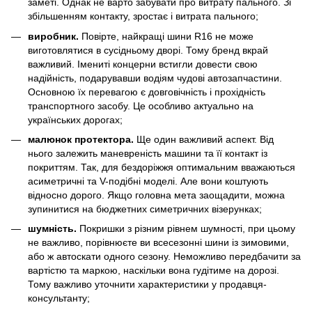
заметі. Однак не варто забувати про витрату пального. Зі
збільшенням контакту, зростає і витрата пального;
виробник.
Повірте, найкращі шини R16 не може
виготовлятися в сусідньому дворі. Тому бренд вкрай
важливий. Імениті концерни встигли довести свою
надійність, подарувавши водіям чудові автозапчастини.
Основною їх перевагою є довговічність і прохідність
транспортного засобу. Це особливо актуально на
українських дорогах;
малюнок протектора.
Ще один важливий аспект. Від
нього залежить маневреність машини та її контакт із
покриттям. Так, для бездоріжжя оптимальним вважаються
асиметричні та V-подібні моделі. Але вони коштують
відносно дорого. Якщо головна мета заощадити, можна
зупинитися на бюджетних симетричних візерунках;
шумність.
Покришки з різним рівнем шумності, при цьому
не важливо, порівнюєте ви всесезонні шини із зимовими,
або ж автоскати одного сезону. Неможливо передбачити за
вартістю та маркою, наскільки вона гудітиме на дорозі.
Тому важливо уточнити характеристики у продавця-
консультанту;