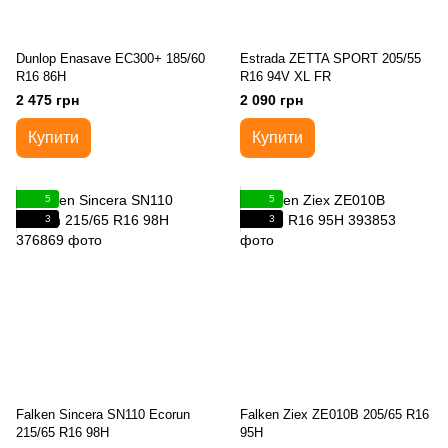
Dunlop Enasave EC300+ 185/60
Estrada ZETTA SPORT 205/55
R16 86H
R16 94V XL FR
2 475 грн
2 090 грн
Купити
Купити
5
5
3
3
Falken Sincera SN110 Ecorun
Falken Ziex ZE010B 205/65 R16
215/65 R16 98H
95H