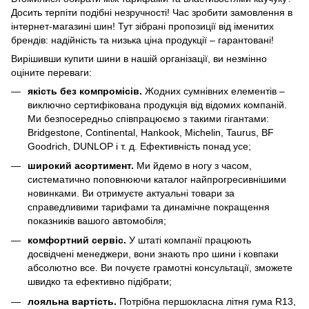
Досить терпіти подібні незручності! Час зробити замовлення в
інтернет-магазині шин! Тут зібрані пропозиції від іменитих
брендів: надійність та низька ціна продукції – гарантовані!
Вирішивши купити шини в нашій організації, ви незмінно
оціните переваги:
якість без компромісів.
Жодних сумнівних елементів –
виключно сертифікована продукція від відомих компаній.
Ми безпосередньо співпрацюємо з такими гігантами:
Bridgestone, Continental, Hankook, Michelin, Taurus, BF
Goodrich, DUNLOP і т. д. Ефективність понад усе;
широкий асортимент.
Ми йдемо в ногу з часом,
систематично поповнюючи каталог найпрогресивнішими
новинками. Ви отримуєте актуальні товари за
справедливими тарифами та динамічне покращення
показників вашого автомобіля;
комфортний сервіс.
У штаті компанії працюють
досвідчені менеджери, вони знають про шини і ковпаки
абсолютно все. Ви почуєте грамотні консультації, зможете
швидко та ефективно підібрати;
лояльна вартість.
Потрібна першокласна літня гума R13,