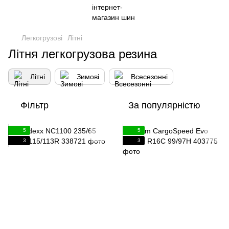
Легкогрузові
Літні
Літня легкогрузова резина
Літні
Зимові
Всесезонні
Фільтр
За популярністю
5
5
3
3