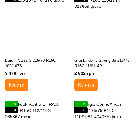
Barum Vanis 3 215/70 R15C
Grenlander L-Strong 36 215/75
109/107S
R16C 116/114R
3 476 грн
2 822 грн
Купити
Купити
5
5
3
3