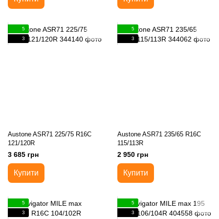
5
5
3
3
Austone ASR71 225/75 R16C
Austone ASR71 235/65 R16C
121/120R
115/113R
3 685 грн
2 950 грн
Купити
Купити
5
5
3
3