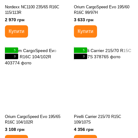
Nordexx NC1100 235/65 R16C
Orium CargoSpeed Evo 195/60
115/113R
R16C 99/97H
2 970 грн
3 633 грн
Купити
Купити
5
5
3
3
Orium CargoSpeed Evo 195/65
Pirelli Carrier 215/70 R15C
R16C 104/102R
109/107S
3 108 грн
4 356 грн