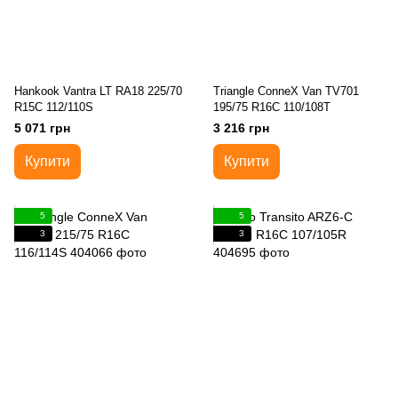
Hankook Vantra LT RA18 225/70
Triangle ConneX Van TV701
R15C 112/110S
195/75 R16C 110/108T
5 071 грн
3 216 грн
Купити
Купити
5
5
3
3