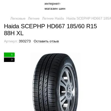
Легковые
Летние
Летние Haida
Haida SCEPHP HD667 185/
Haida SCEPHP HD667 185/60 R15
88H XL
Артикул:
393273
Оставить отзыв
5
3