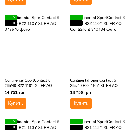
5
5
3
3
Continental SportContact 6
Continental SportContact 6
285/40 R22 110Y XL FR AO
285/40 R22 110Y XL FR AO
ContiSilent
14 751 грн
18 750 грн
Купить
Купить
5
5
3
3