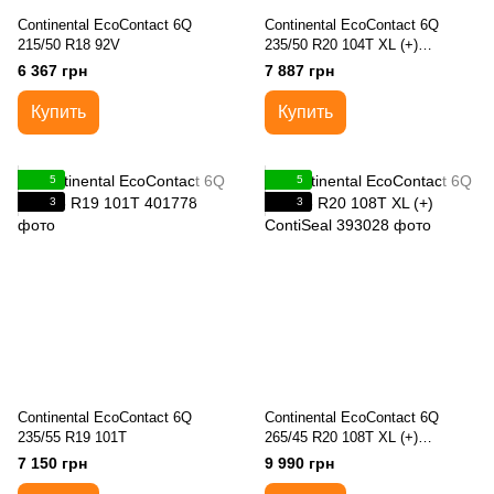
Continental EcoContact 6Q
Continental EcoContact 6Q
215/50 R18 92V
235/50 R20 104T XL (+)
ContiSeal
6 367 грн
7 887 грн
Купить
Купить
5
5
3
3
Continental EcoContact 6Q
Continental EcoContact 6Q
235/55 R19 101T
265/45 R20 108T XL (+)
ContiSeal
7 150 грн
9 990 грн