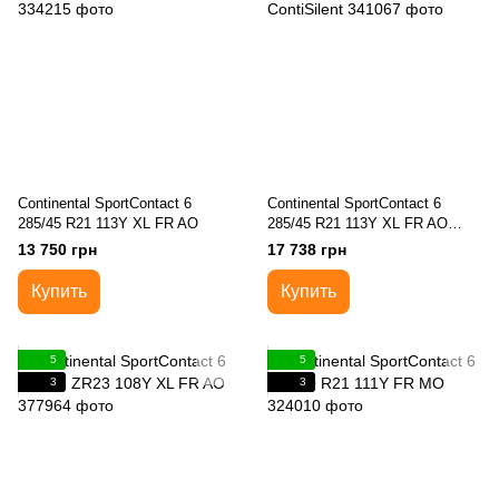
Continental SportContact 6
Continental SportContact 6
285/45 R21 113Y XL FR AO
285/45 R21 113Y XL FR AO
ContiSilent
13 750 грн
17 738 грн
Купить
Купить
5
5
3
3