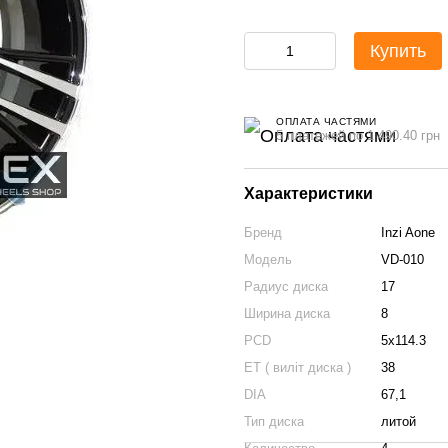
Купить
ОПЛАТА ЧАСТЯМИ
5 платежей по 1 490.40 грн
Характеристики
Бренд
Inzi Aone
Модель
VD-010
Радиус диска
17
Ширина диска
8
PCD
5x114.3
ET ( виліт диска )
38
DIA
67,1
Тип диска
литой