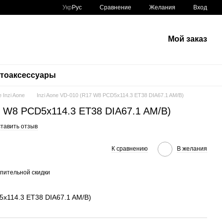
Сравнение
Укр
Рус
Желания
Вход
Мой заказ
тоаксессуары
 Inzi Aone
Inzi Aone VD-010 (R17 W8 PCD5x114.3 ET38 DIA67.1 AM/B)
7 W8 PCD5x114.3 ET38 DIA67.1 AM/B)
тавить отзыв
К сравнению
В желания
пительной скидки
5x114.3 ET38 DIA67.1 AM/B)