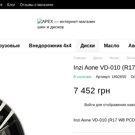
ия
Блог
Отзывы о магазине
рузовые
Внедорожник 4х4
Диски
Масло
Ав
Главная
Диски
Литые
Литые
Inzi Aone VD-010 (R1
В наличии
Артикул: 1892650
Ос
7 452 грн
Войти
для отображения нако
%
Inzi Aone VD-010 (R17 W8 PCD