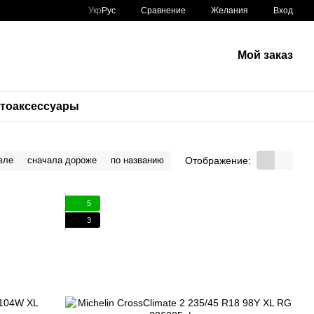
Сравнение
Укр
Рус
Желания
Вход
Мой заказ
тоаксессуары
Отображение:
вле
сначала дороже
по названию
5
3