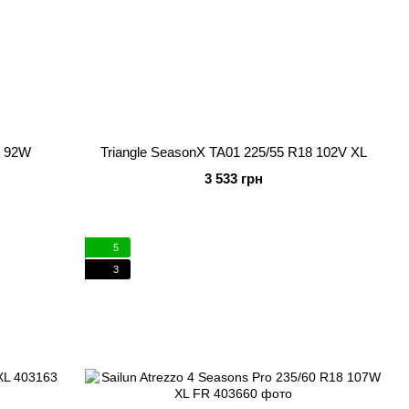
8 92W
Triangle SeasonX TA01 225/55 R18 102V XL
3 533 грн
5
3