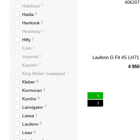
0
Habilead
5
Haida
2
Hankook
0
Headway
2
Hifly
0
ILink
0
Imperial
Laufenn G Fit 4S LH7
0
Kapsen
4 950
0
King Meiler (наварка)
6
Kleber
1
Kormoran
5
4
Kumho
3
7
Lanvigator
1
Lassa
5
Laufenn
4
Leao