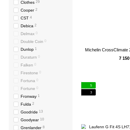
29
Clothes
2
Cooper
4
CST
2
Debica
0
Delmax
0
Double Coin
1
Dunlop
Michelin CrossClimate
0
Duraturn
7 150
0
Falken
0
Firestone
0
Fortuna
5
0
Fortune
3
1
Fronway
2
Fulda
13
Goodride
10
Goodyear
8
Grenlander