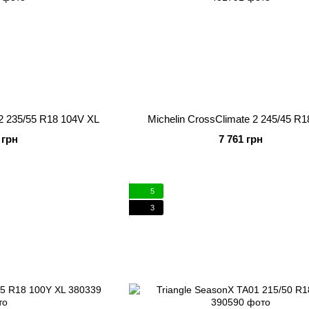
 2 235/55 R18 104V XL
Michelin CrossClimate 2 245/45 R
 грн
7 761 грн
5
3