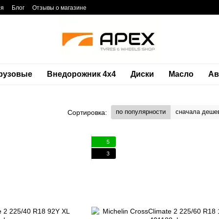
ия
Блог
Отзывы о магазине
рузовые
Внедорожник 4х4
Диски
Масло
Ав
по популярности
сначала деше
Сортировка:
5
3