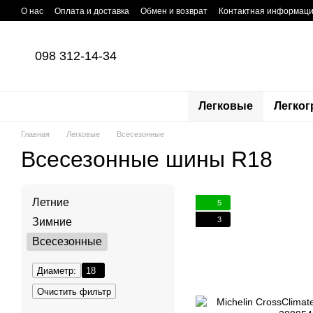
Перейти к основному контенту
О нас
Оплата и доставка
Обмен и возврат
Контактная информац
098 312-14-34
Легковые
Легког
Главная
Легковые
Всесезонные
Всесезонные шины R18
Летние
5
3
Зимние
Всесезонные
Диаметр:
18
Очистить фильтр