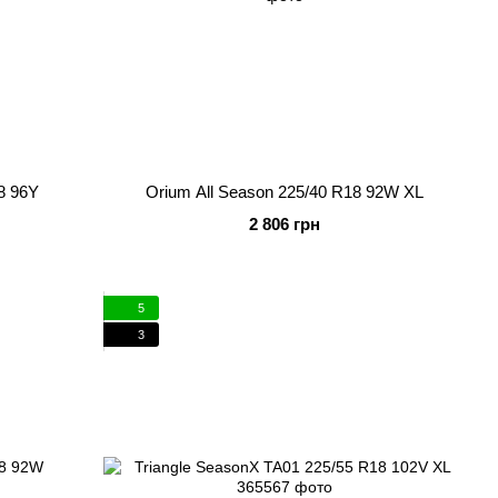
18 96Y
Orium All Season 225/40 R18 92W XL
2 806 грн
5
3