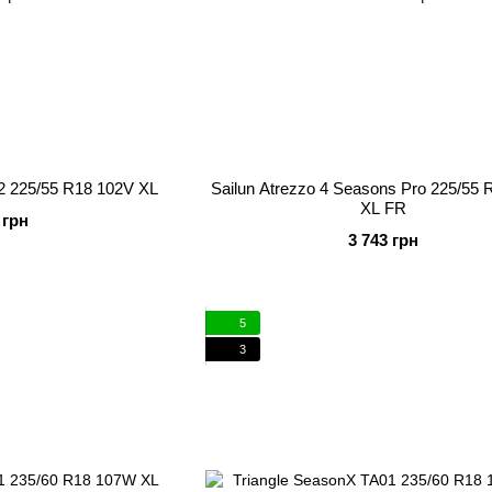
 2 225/55 R18 102V XL
Sailun Atrezzo 4 Seasons Pro 225/55
XL FR
 грн
3 743 грн
5
3