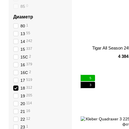
0
85
Диаметр
1
80
55
13
242
14
Tigar All Season 2
337
15
4 384
2
15C
379
16
2
16C
5
519
17
3
312
18
205
19
114
20
16
21
12
22
1
23