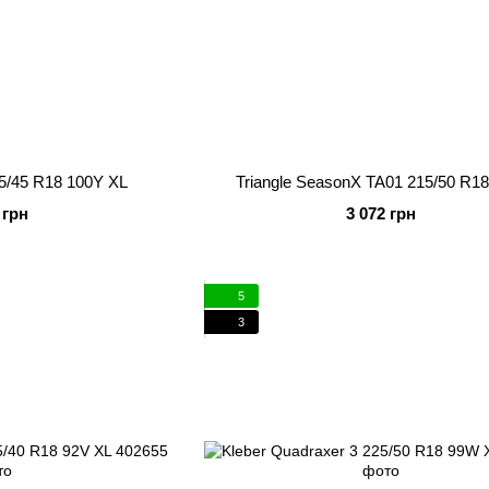
45/45 R18 100Y XL
Triangle SeasonX TA01 215/50 R1
 грн
3 072 грн
5
3