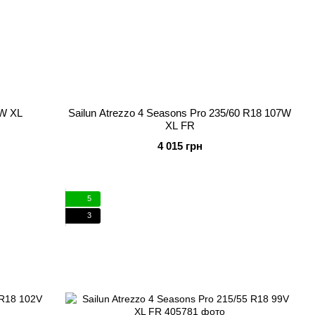
9W XL
Sailun Atrezzo 4 Seasons Pro 235/60 R18 107W
XL FR
4 015 грн
5
3