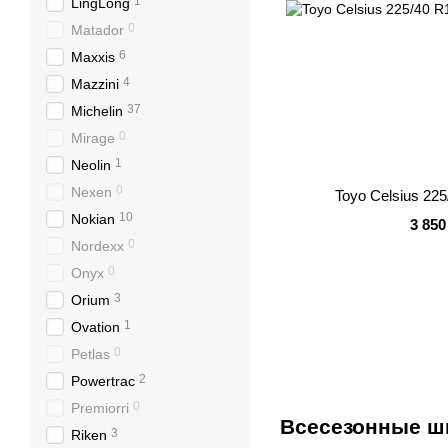
1
LingLong
0
Matador
6
Maxxis
4
Mazzini
37
Michelin
0
Mirage
1
Neolin
0
Nexen
Toyo Celsius 22
10
Nokian
3 850
0
Nordexx
0
Onyx
3
Orium
1
Ovation
0
Petlas
2
Powertrac
0
Premiorri
Всесезонные ши
3
Riken