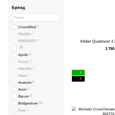
Бренд
7
CrossWind
0
Rauffan
0
KINGNATE
Kleber Quadraxer 3
20
3 795
2
Apollo
0
Arcron
0
Atlander
5
0
Atlas
3
8
Austone
2
Avon
5
Barum
15
Bridgestone
0
Ceat