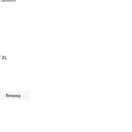
Y XL
6
Вперед