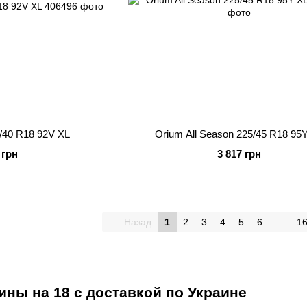
5/40 R18 92V XL
Orium All Season 225/45 R18 95
 грн
3 817 грн
Назад
1
2
3
4
5
6
...
1
ны на 18 с доставкой по Украине