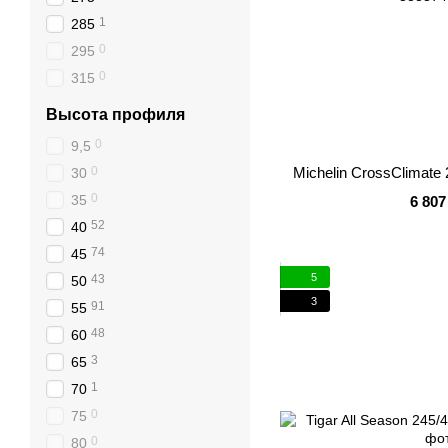
1
285
0
295
0
315
Высота профиля
0
9,5
0
Michelin CrossClimate
30
0
35
6 807
52
40
74
45
5
43
50
3
91
55
48
60
3
65
1
70
0
75
0
80