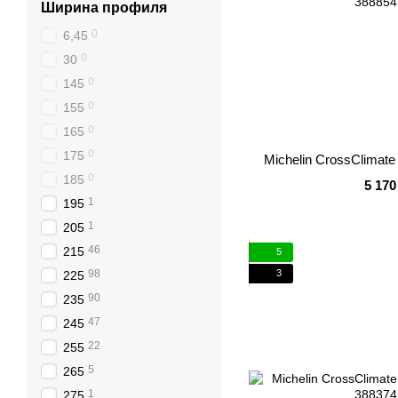
Ширина профиля
0
6,45
0
30
0
145
0
155
0
165
0
175
Michelin CrossClimate
0
185
5 170
1
195
1
205
46
215
5
98
3
225
90
235
47
245
22
255
5
265
1
275