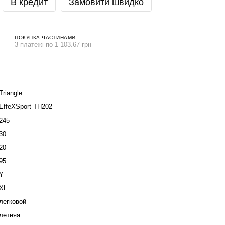
В кредит
Замовити швидко
ПОКУПКА ЧАСТИНАМИ
3 платежі по 1 103.67 грн
Triangle
EffeXSport TH202
245
30
20
95
Y
XL
легковой
летняя