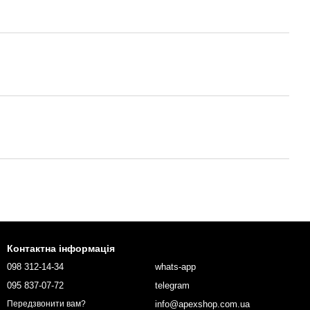
Контактна інформація
098 312-14-34
whats-app
095 837-07-72
telegram
info@apexshop.com.ua
Передзвонити вам?