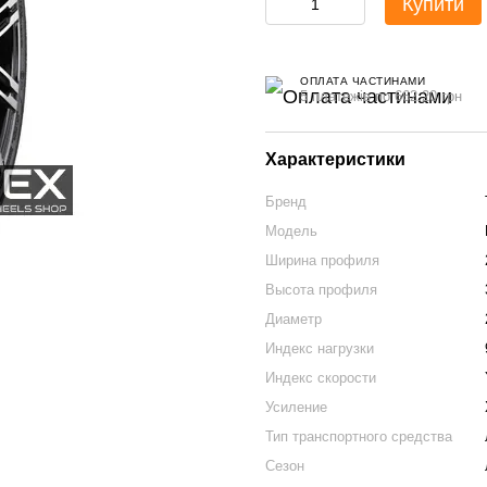
Купити
ОПЛАТА ЧАСТИНАМИ
5 платежів по 662.20 грн
Характеристики
Бренд
Модель
Ширина профиля
Высота профиля
Диаметр
Индекс нагрузки
Индекс скорости
Усиление
Тип транспортного средства
Сезон