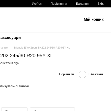
Порівняння
Укр
Рус
Бажання
Вхід
Мій кошик
аксесуари
riangle
Triangle EffeXSport TH202 245/30 R20 95Y XL
TH202 245/30 R20 95Y XL
писати відгук
Порівняти
В бажання
опичувальної знижки