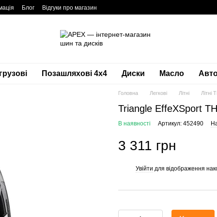
мація
Блог
Відгуки про магазин
грузові
Позашляхові 4х4
Диски
Масло
Авто
Головна
Легкові
Літні
Літні T
Triangle EffeXSport 
В наявності
Артикул: 452490
На
3 311 грн
Увійти
для відображення нак
%