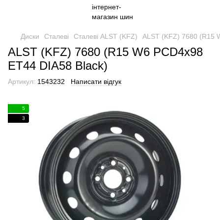
Диски
Сталеві
Сталеві ALST (KFZ)
ALST (KFZ) 7680 (R15 
ALST (KFZ) 7680 (R15 W6 PCD4x98
ET44 DIA58 Black)
Артикул:
1543232
Написати відгук
5
3