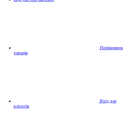
Порівняння
товарів
Вхід для
клієнтів