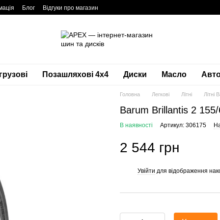
мація
Блог
Відгуки про магазин
грузові
Позашляхові 4х4
Диски
Масло
Авто
Головна
Легкові
Літні
Літні 
Barum Brillantis 2 155
В наявності
Артикул: 306175
На
2 544 грн
Увійти
для відображення нак
%