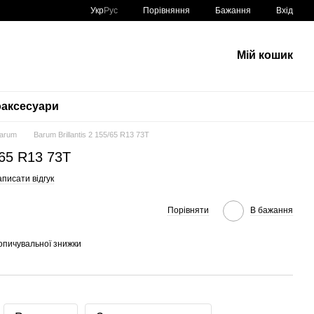
Порівняння
Укр
Рус
Бажання
Вхід
Мій кошик
аксесуари
Barum
Barum Brillantis 2 155/65 R13 73T
/65 R13 73T
писати відгук
Порівняти
В бажання
опичувальної знижки