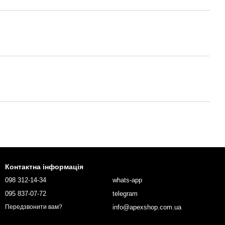
Контактна інформація
098 312-14-34
whats-app
095 837-07-72
telegram
info@apexshop.com.ua
Передзвонити вам?