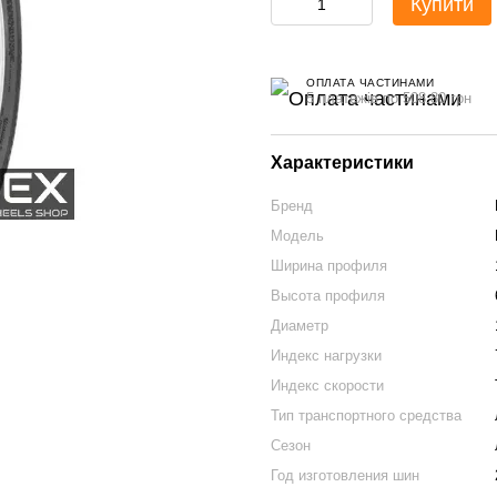
Купити
ОПЛАТА ЧАСТИНАМИ
5 платежів по 508.80 грн
Характеристики
Бренд
Модель
Ширина профиля
Высота профиля
Диаметр
Индекс нагрузки
Индекс скорости
Тип транспортного средства
Сезон
Год изготовления шин