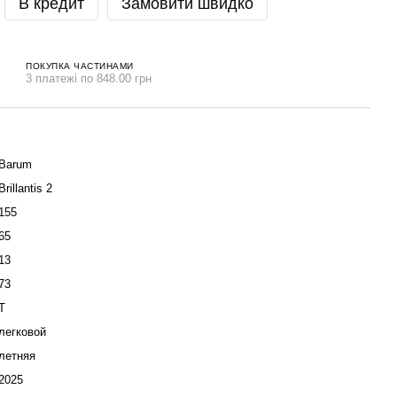
В кредит
Замовити швидко
ПОКУПКА ЧАСТИНАМИ
3 платежі по 848.00 грн
Barum
Brillantis 2
155
65
13
73
T
легковой
летняя
2025