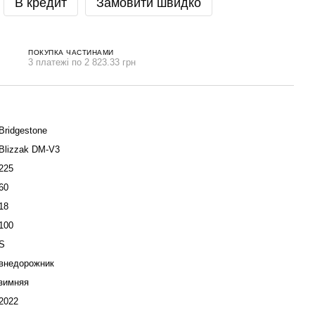
В кредит
Замовити швидко
ПОКУПКА ЧАСТИНАМИ
3 платежі по 2 823.33 грн
Bridgestone
Blizzak DM-V3
225
60
18
100
S
внедорожник
зимняя
2022