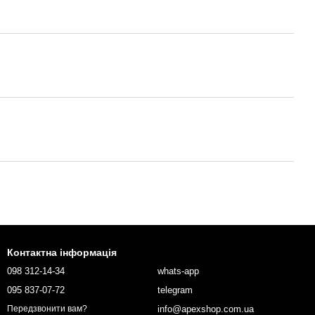
Контактна інформація
098 312-14-34
whats-app
095 837-07-72
telegram
info@apexshop.com.ua
Передзвонити вам?