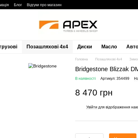
мація
Блог
Відгуки про магазин
грузові
Позашляхові 4х4
Диски
Масло
Авто
Головна
Позашляхові 4х4
Зимо
Bridgestone Blizzak 
В наявності
Артикул: 354499
На
8 470 грн
Увійти
для відображення нак
%