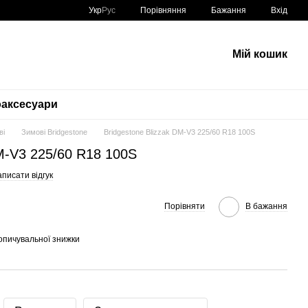
Порівняння
Укр
Рус
Бажання
Вхід
Мій кошик
аксесуари
ві
Зимові Bridgestone
Bridgestone Blizzak DM-V3 225/60 R18 100S
DM-V3 225/60 R18 100S
писати відгук
Порівняти
В бажання
опичувальної знижки