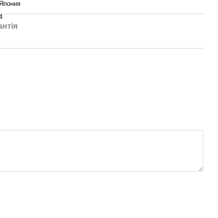
Япония
4
антія