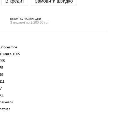
В кредит
Замовити швидко
ПОКУПКА ЧАСТИНАМИ
3 платежі по 2 200.00 грн
Bridgestone
Turanza T005
255
55
19
111
V
XL
легковой
летняя