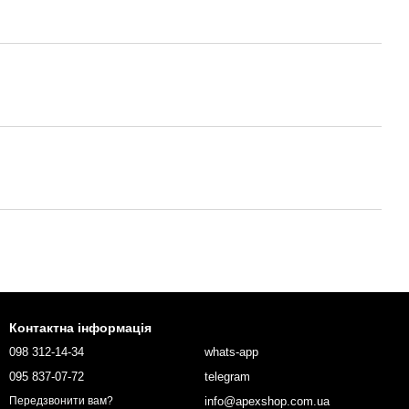
Контактна інформація
098 312-14-34
whats-app
095 837-07-72
telegram
info@apexshop.com.ua
Передзвонити вам?