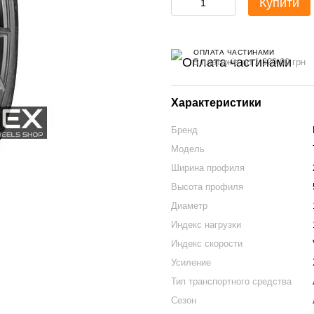
Купити
ОПЛАТА ЧАСТИНАМИ
5 платежів по 1 320.00 грн
Характеристики
Бренд
Модель
Ширина профиля
Высота профиля
Диаметр
Индекс нагрузки
Индекс скорости
Усиление
Тип транспортного средства
Сезон