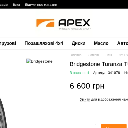
мація
Блог
Відгуки про магазин
грузові
Позашляхові 4х4
Диски
Масло
Авто
Головна
Легкові
Літні
Літні 
Bridgestone Turanza 
В наявності
Артикул: 341078
На
6 600 грн
Увійти
для відображення нак
%