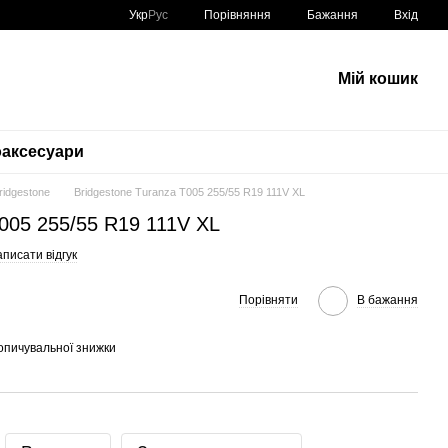
Порівняння
Укр
Рус
Бажання
Вхід
Мій кошик
аксесуари
Bridgestone
Bridgestone Turanza T005 255/55 R19 111V XL
T005 255/55 R19 111V XL
писати відгук
Порівняти
В бажання
опичувальної знижки