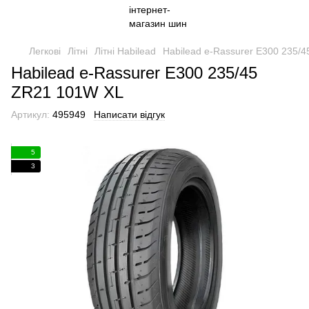
Легкові
Літні
Літні Habilead
Habilead e-Rassurer E300 235/
Habilead e-Rassurer E300 235/45
ZR21 101W XL
Артикул:
495949
Написати відгук
5
3