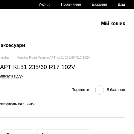
Порівняння
Укр
Рус
Бажання
Вхід
Мій кошик
аксесуари
Marshal
Marshal Road Venture APT KL51 235/60 R17 102V
 APT KL51 235/60 R17 102V
писати відгук
Порівняти
В бажання
опичувальної знижки