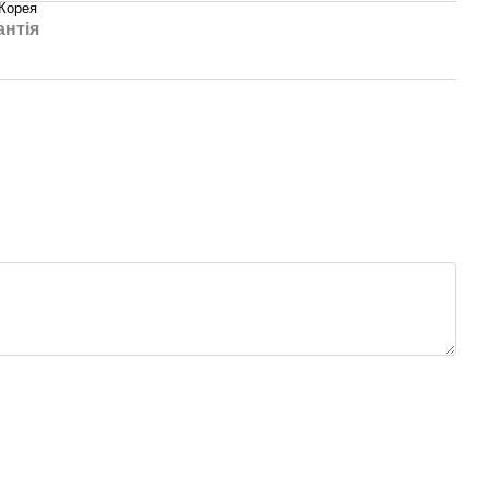
Корея
антія