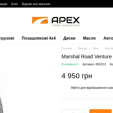
мація
Блог
Відгуки про магазин
грузові
Позашляхові 4х4
Диски
Масло
Авто
Головна
Легкові
Літні
Літні 
Marshal Road Venture
В наявності
Артикул: 450313
На
4 950 грн
Увійти
для відображення нак
%