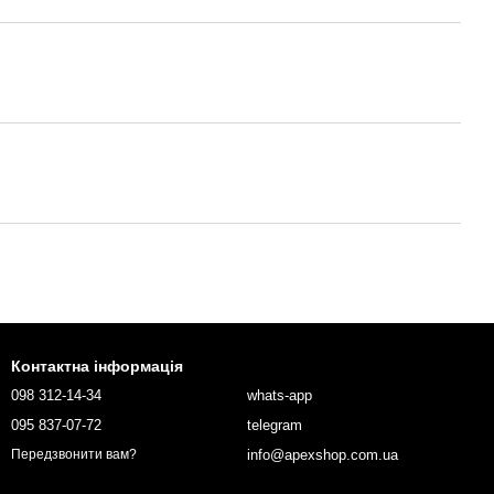
Контактна інформація
098 312-14-34
whats-app
095 837-07-72
telegram
info@apexshop.com.ua
Передзвонити вам?