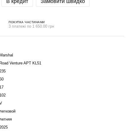
В кредит
Замовити швидко
ПОКУПКА ЧАСТИНАМИ
3 платежі по 1 650.00 грн
Marshal
Road Venture APT KL51
235
60
17
102
V
легковой
летняя
2025