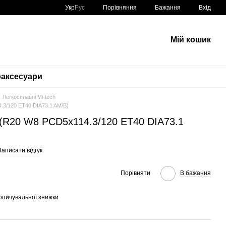
Порівняння
Укр
Рус
Бажання
Вхід
Мій кошик
аксесуари
Легкосплавні Mi-tech
.3/120 ET40 DIA73.1 AM/B)
 (R20 W8 PCD5x114.3/120 ET40 DIA73.1
аписати відгук
Порівняти
В бажання
опичувальної знижки