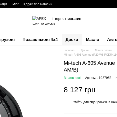
мація
Блог
Відгуки про магазин
грузові
Позашляхові 4х4
Диски
Масло
Авто
Головна
Диски
Легкосплавні
Mi-tech A-605 Avenue (R20 W8 PCD5x114
Mi-tech A-605 Avenue
AM/B)
В наявності
Артикул: 1927953
Н
8 127 грн
Увійти
для відображення нак
%