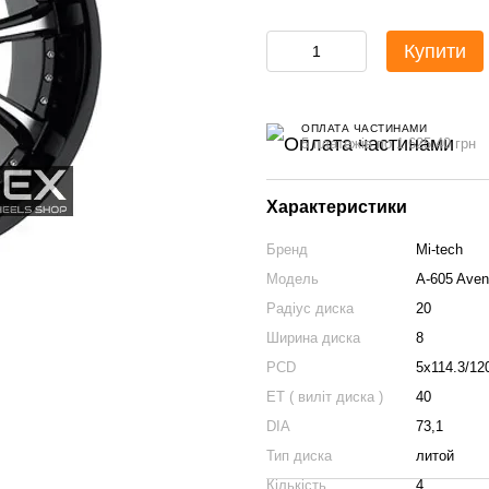
Купити
ОПЛАТА ЧАСТИНАМИ
5 платежів по 1 625.40 грн
Характеристики
Бренд
Mi-tech
Модель
A-605 Ave
Радіус диска
20
Ширина диска
8
PCD
5x114.3/12
ET ( виліт диска )
40
DIA
73,1
Тип диска
литой
Кількість
4