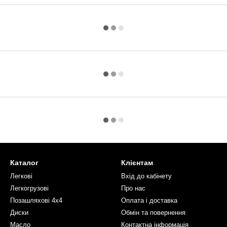
Каталог
Клієнтам
Легкові
Вхід до кабінету
Легкогрузові
Про нас
Позашляхові 4х4
Оплата і доставка
Диски
Обмін та повернення
Масло
Контактна інформація