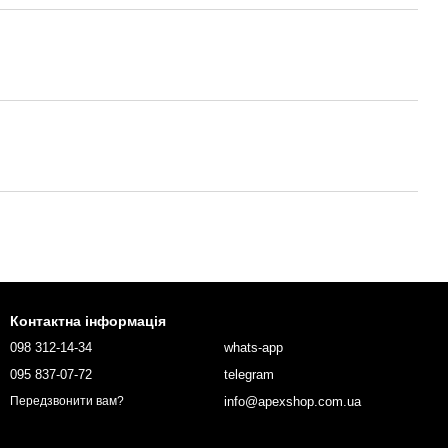
Контактна інформація
098 312-14-34
whats-app
095 837-07-72
telegram
info@apexshop.com.ua
Передзвонити вам?