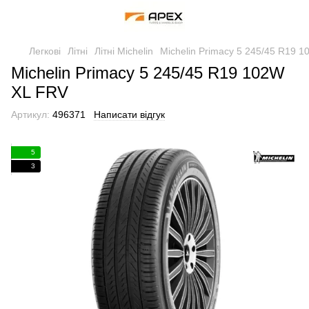
Легкові
Літні
Літні Michelin
Michelin Primacy 5 245/45 R19 
Michelin Primacy 5 245/45 R19 102W
XL FRV
Артикул:
496371
Написати відгук
5
3