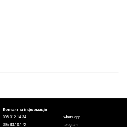
Контактна інформація
098 312-14-34
whats-app
095 837-07-72
telegram