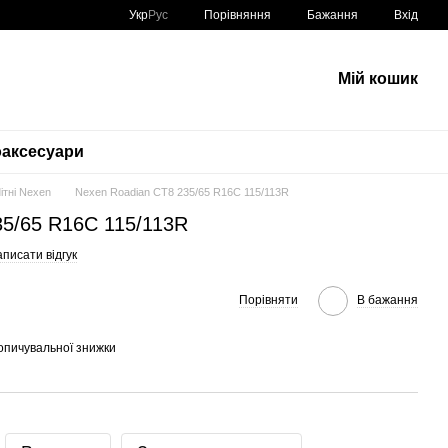
Порівняння
Укр
Рус
Бажання
Вхід
Мій кошик
аксесуари
ітні Nexen
Nexen Roadian CT8 235/65 R16C 115/113R
35/65 R16C 115/113R
писати відгук
Порівняти
В бажання
опичувальної знижки