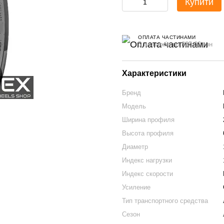
Купити
ОПЛАТА ЧАСТИНАМИ
5 платежів по 885.00 грн
Характеристики
Бренд
Модель
Ширина профиля
Высота профиля
Диаметр
Индекс нагрузки
Индекс скорости
Усиление
Тип транспортного средства
Сезон