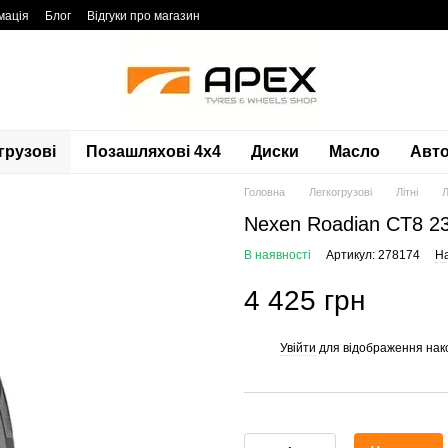
мація
Блог
Відгуки про магазин
грузові
Позашляхові 4х4
Диски
Масло
Авто
Головна
Легкогрузові
Літні
Л
Nexen Roadian CT8 2
В наявності
Артикул: 278174
На
4 425 грн
Увійти
для відображення нак
%