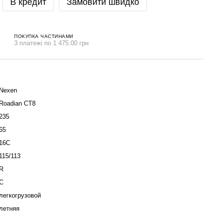
В кредит
Замовити швидко
ПОКУПКА ЧАСТИНАМИ
3 платежі по 1 475.00 грн
Nexen
Roadian CT8
235
65
16C
115/113
R
C
легкогрузовой
летняя