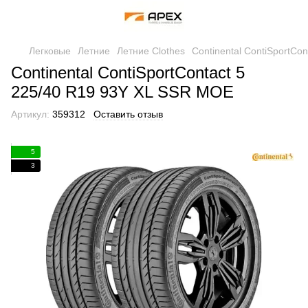
Легковые
Летние
Летние Clothes
Continental ContiSportCo
Continental ContiSportContact 5
225/40 R19 93Y XL SSR MOE
Артикул:
359312
Оставить отзыв
5
3