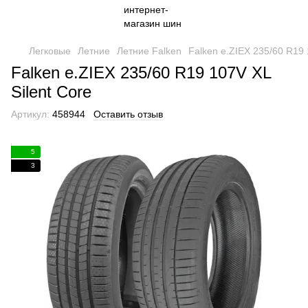
Легковые
Летние
Летние Falken
Falken e.ZIEX 235/60 R19 
Falken e.ZIEX 235/60 R19 107V XL
Silent Core
Артикул:
458944
Оставить отзыв
5
3