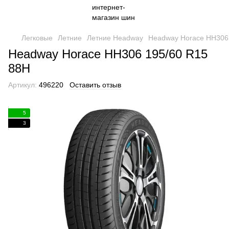
Легковые
Летние
Летние Headway
Headway Horace HH306
Headway Horace HH306 195/60 R15
88H
Артикул:
496220
Оставить отзыв
5
3