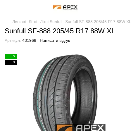
Легкові
Літні
Літні Sunfull
Sunfull SF-888 205/45 R17 88W X
Sunfull SF-888 205/45 R17 88W XL
Артикул:
431968
Написати відгук
5
3