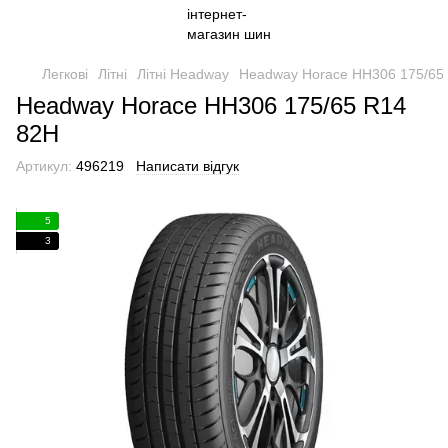
Легкові
Літні
Літні Headway
Headway Horace HH306 175/65
Headway Horace HH306 175/65 R14
82H
Артикул:
496219
Написати відгук
5
3