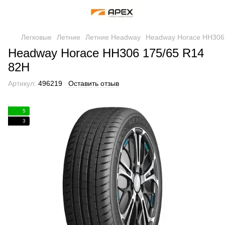
Легковые
Летние
Летние Headway
Headway Horace HH306
Headway Horace HH306 175/65 R14
82H
Артикул:
496219
Оставить отзыв
5
3