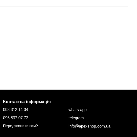
Контактна інформація
098 312-14-34
whats-app
095 837-07-72
telegram
info@apexshop.com.ua
Передзвонити вам?