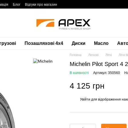
мація
Блог
Відгуки про магазин
грузові
Позашляхові 4х4
Диски
Масло
Авто
Головна
Легкові
Літні
Літні M
Michelin Pilot Sport 4
В наявності
Артикул: 350560
На
4 125 грн
Увійти
для відображення нак
%