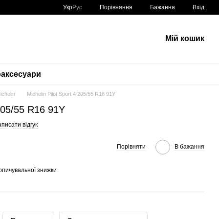
Порівняння
Укр
Рус
Бажання
Вхід
Мій кошик
аксесуари
ichelin
Michelin Pilot Sport 4 205/55 R16 91Y
 205/55 R16 91Y
писати відгук
Порівняти
В бажання
опичувальної знижки