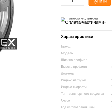
Купити
ОПЛАТА ЧАСТИНАМИ
5 платежів по 825.00 грн
Характеристики
Бренд
Модель
Ширина профиля
Высота профиля
Диаметр
Индекс нагрузки
Индекс скорости
Тип транспортного средства
Сезон
Год изготовления шин